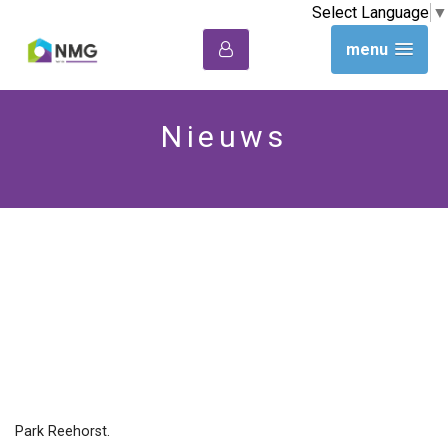
Select Language
▼
menu
Nieuws
Nieuwbouw in Ede te
huur!
Inschrijving gestart
Park Reehorst.