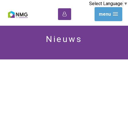
Select Language
▼
menu
Nieuws
Gewijzigde
openingstijden i.v.m.
Pinksteren
De mooiste huurwoningen
vind je wel gewoon op